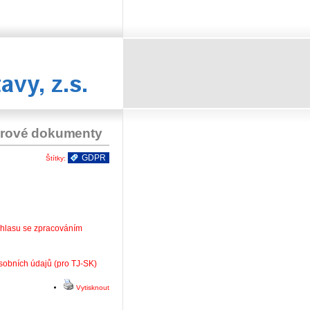
tů Svitavy
orové dokumenty
GDPR
Štítky:
uhlasu se zpracováním
sobních údajů (pro TJ-SK)
Vytisknout