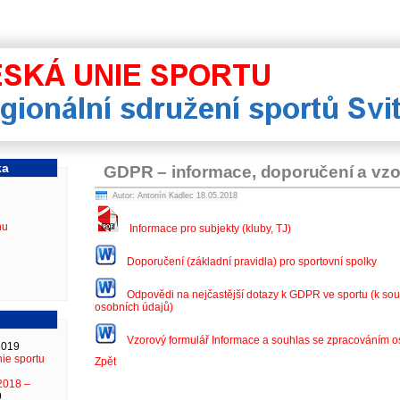
Regionální sdružení spor
ka
GDPR – informace, doporučení a vz
Autor: Antonín Kadlec 18.05.2018
nu
Informace pro subjekty (kluby, TJ)
Doporučení (základní pravidla) pro sportovní spolky
Odpovědi na nejčastější dotazy k GDPR ve sportu (k so
osobních údajů)
Vzorový formulář Informace a souhlas se zpracováním o
2019
ie sportu
Zpět
2018 –
9