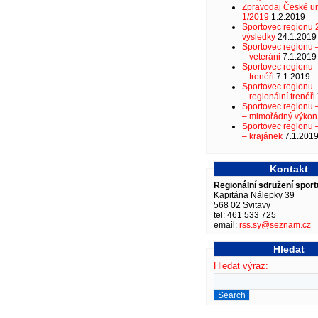
Zpravodaj České un
1/2019
1.2.2019
Sportovec regionu 
výsledky
24.1.2019
Sportovec regionu
– veteráni
7.1.2019
Sportovec regionu
– trenéři
7.1.2019
Sportovec regionu
– regionální trenéři
Sportovec regionu
– mimořádný výkon
Sportovec regionu
– krajánek
7.1.201
Kontakt
Regionální sdružení sport
Kapitána Nálepky 39
568 02 Svitavy
tel: 461 533 725
email:
rss.sy@seznam.cz
Hledat
Hledat výraz: