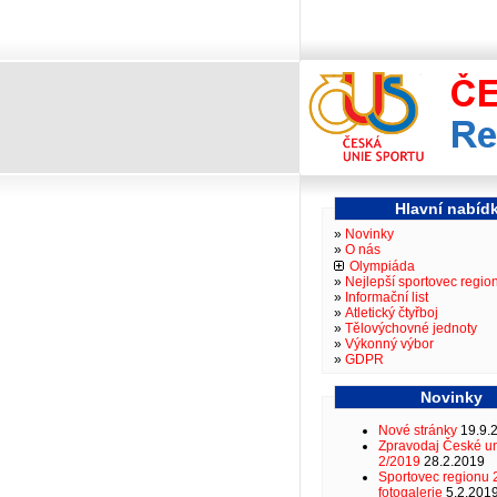
Hlavní nabíd
Novinky
O nás
Olympiáda
Nejlepší sportovec regio
Informační list
Atletický čtyřboj
Tělovýchovné jednoty
Výkonný výbor
GDPR
Novinky
Nové stránky
19.9.
Zpravodaj České un
2/2019
28.2.2019
Sportovec regionu 
fotogalerie
5.2.201