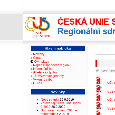
Reg
Hlavní nabídka
Novinky
O nás
Olympiáda
Nejlepší sportovec regionu
Informační list
Autor: Anto
Atletický čtyřboj
Tělovýchovné jednoty
Výkonný výbor
výsl
GDPR
výsl
Novinky
výsl
Nové stránky
19.9.2019
Zpravodaj České unie sportu
2/2019
28.2.2019
výsl
Sportovec regionu 2018 –
fotogalerie
5.2.2019