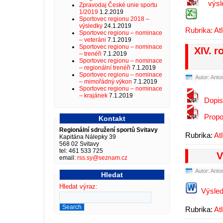
výsl
Zpravodaj České unie sportu
1/2019
1.2.2019
Sportovec regionu 2018 –
výsledky
24.1.2019
Rubrika:
At
Sportovec regionu – nominace
– veteráni
7.1.2019
Sportovec regionu – nominace
XIV. r
– trenéři
7.1.2019
Sportovec regionu – nominace
– regionální trenéři
7.1.2019
Sportovec regionu – nominace
Autor: Anto
– mimořádný výkon
7.1.2019
Sportovec regionu – nominace
– krajánek
7.1.2019
Dopis
Propo
Kontakt
Regionální sdružení sportů Svitavy
Rubrika:
At
Kapitána Nálepky 39
568 02 Svitavy
tel: 461 533 725
V
email:
rss.sy@seznam.cz
Autor: Anto
Hledat
Hledat výraz:
Výsled
Rubrika:
At