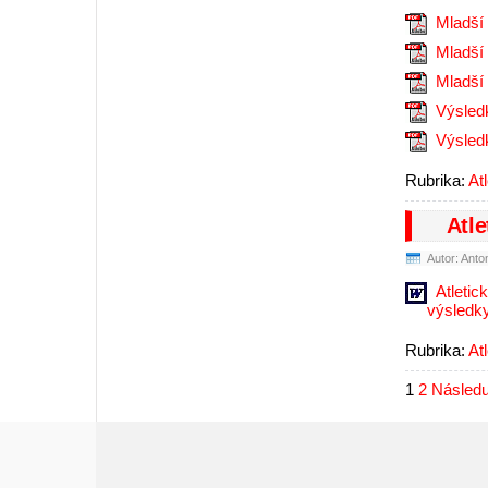
Mladší
Mladší
Mladší
Výsledk
Výsledk
Rubrika:
At
Atle
Autor: Anto
Atletic
výsledk
Rubrika:
At
1
2
Následu