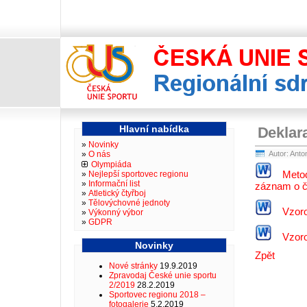
Reg
Hlavní nabídka
Deklar
Novinky
O nás
Autor: Anto
Olympiáda
Meto
Nejlepší sportovec regionu
Informační list
záznam o č
Atletický čtyřboj
Tělovýchovné jednoty
Vzoro
Výkonný výbor
GDPR
Vzor
Novinky
Zpět
Nové stránky
19.9.2019
Zpravodaj České unie sportu
2/2019
28.2.2019
Sportovec regionu 2018 –
fotogalerie
5.2.2019