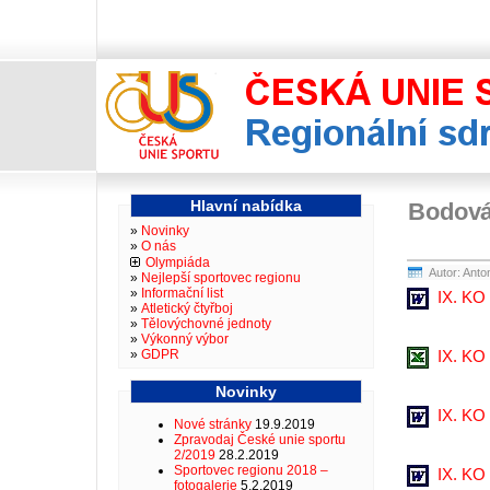
Reg
Hlavní nabídka
Bodován
Novinky
O nás
Olympiáda
Autor: Anto
Nejlepší sportovec regionu
Informační list
IX. KO 
Atletický čtyřboj
Tělovýchovné jednoty
Výkonný výbor
GDPR
IX. KO 
Novinky
IX. KO 
Nové stránky
19.9.2019
Zpravodaj České unie sportu
2/2019
28.2.2019
Sportovec regionu 2018 –
IX. KO
fotogalerie
5.2.2019