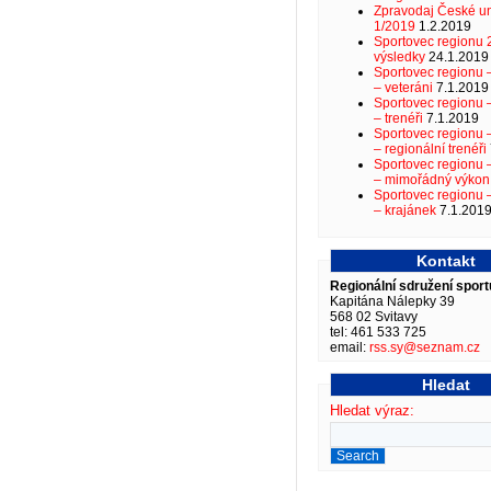
Zpravodaj České un
1/2019
1.2.2019
Sportovec regionu 
výsledky
24.1.2019
Sportovec regionu
– veteráni
7.1.2019
Sportovec regionu
– trenéři
7.1.2019
Sportovec regionu
– regionální trenéři
Sportovec regionu
– mimořádný výkon
Sportovec regionu
– krajánek
7.1.201
Kontakt
Regionální sdružení sport
Kapitána Nálepky 39
568 02 Svitavy
tel: 461 533 725
email:
rss.sy@seznam.cz
Hledat
Hledat výraz: