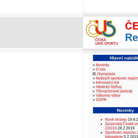
Hlavní nabíd
Novinky
O nás
Olympiáda
Nejlepší sportovec regio
Informační list
Atletický čtyřboj
Tělovýchovné jednoty
Výkonný výbor
GDPR
Novinky
Nové stránky
19.9.
Zpravodaj České un
2/2019
28.2.2019
Sportovec regionu 
fotogalerie
5.2.201