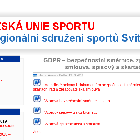
Regionální sdružení spor
ka
GDPR – bezpečnostní směrnice, z
smlouva, spisový a skarta
Autor: Antonín Kadlec 13.09.2018
nu
Metodické pokyny k dokumentům bezpečnostní směrnic
skartační řád a zpracovatelská smlouva
Vzorová bezpečnostní směrnice – klub
Vzorový spisový a skartační řád
2019
Vzorová zpracovatelská smlouva
ie sportu
Zpět
2018 –
9