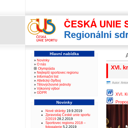
Reg
Hlavní nabídka
Novinky
O nás
XVI. k
Olympiáda
Nejlepší sportovec regionu
Informační list
Atletický čtyřboj
Autor: Anto
Tělovýchovné jednoty
Výkonný výbor
GDPR
XVI. 
Propoz
Novinky
Nové stránky
19.9.2019
Zpravodaj České unie sportu
2/2019
28.2.2019
Sportovec regionu 2018 –
fotogalerie
5.2.2019