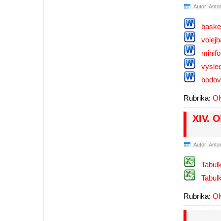
Autor: Anto
baske
volejb
minifo
výsle
bodov
Rubrika:
Ol
XIV. O
Autor: Anto
Tabul
Tabul
Rubrika:
Ol